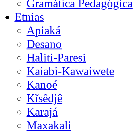
Gramática Pedagógica
Etnias
Apiaká
Desano
Haliti-Paresi
Kaiabi-Kawaiwete
Kanoé
Kĩsêdjê
Karajá
Maxakali