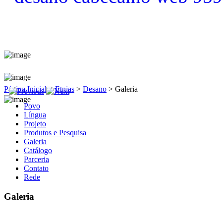
Página Inicial
>
Etnias
>
Desano
>
Galeria
Povo
Língua
Projeto
Produtos e Pesquisa
Galeria
Catálogo
Parceria
Contato
Rede
Galeria