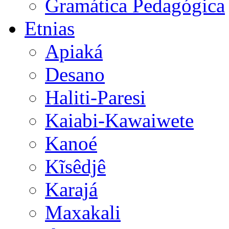
Gramática Pedagógica
Etnias
Apiaká
Desano
Haliti-Paresi
Kaiabi-Kawaiwete
Kanoé
Kĩsêdjê
Karajá
Maxakali