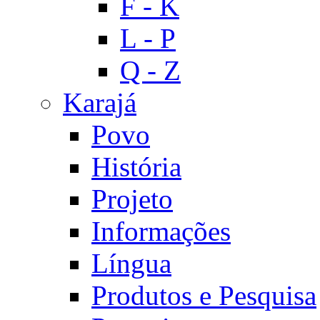
F - K
L - P
Q - Z
Karajá
Povo
História
Projeto
Informações
Língua
Produtos e Pesquisa