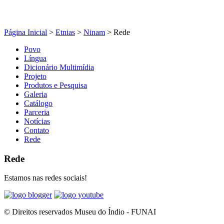
Página Inicial
>
Etnias
>
Ninam
>
Rede
Povo
Língua
Dicionário Multimídia
Projeto
Produtos e Pesquisa
Galeria
Catálogo
Parceria
Notícias
Contato
Rede
Rede
Estamos nas redes sociais!
© Direitos reservados Museu do Índio - FUNAI