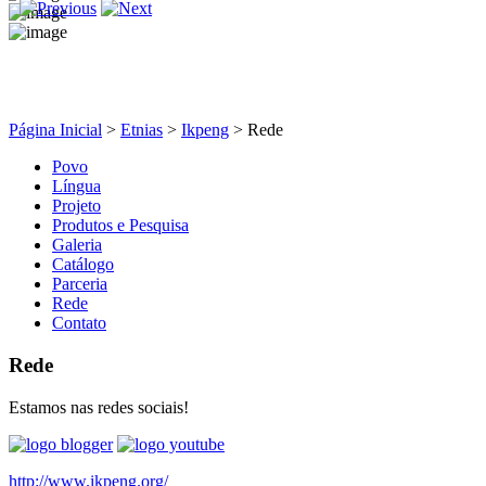
Página Inicial
>
Etnias
>
Ikpeng
>
Rede
Povo
Língua
Projeto
Produtos e Pesquisa
Galeria
Catálogo
Parceria
Rede
Contato
Rede
Estamos nas redes sociais!
http://www.ikpeng.org/