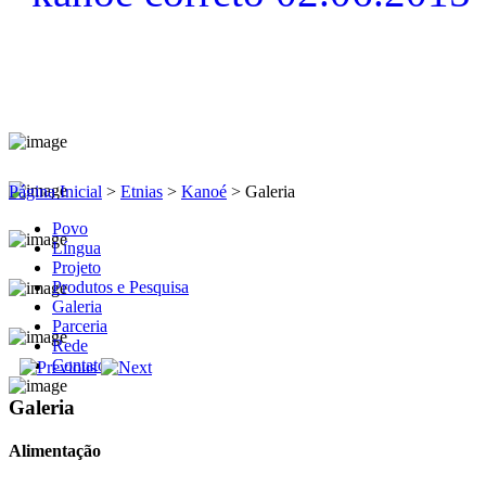
Página Inicial
>
Etnias
>
Kanoé
>
Galeria
Povo
Língua
Projeto
Produtos e Pesquisa
Galeria
Parceria
Rede
Contato
Galeria
Alimentação