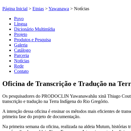
Página Inicial
>
Etnias
>
Yawanawa
>
Notícias
Povo
Língua
Dicionário Multimídia
Projeto
Produtos e Pesquisa
Galeria
Catálogo
Parceria
Notícias
Rede
Contato
Oficina de Transcrição e Tradução na Terr
Os pesquisadores do PRODOCLIN Yawanawahãu xinã Thiago Coutinho-
transcrição e tradução na Terra Indígena do Rio Gregório.
A intenção dessa oficina é ensinar os métodos mais eficientes de transc
primeira fase do projeto de documentação.
Na primeira semana da oficina, realizada na aldeia Mutum, histórias t