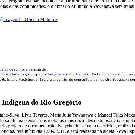
, está programada para acontecer a partir do dia 18/09/2011 em outras 3
scolas e das comunidades, o dicionário Multimídia Yawanawá será traba
a 15 de junho, a palestra de
c.museudoindio.gov.br/prodoclin/yawanawa/index.php
). Participaram da iniciativ
Web, Eliane Medeiros, e incluiu a revisão do conteúdo atual do site Yawanawa co
a Indígena do Rio Gregório
Silva, Lívia Tavares, Maria Julia Yawanawa e Manoel Tiika Maxuru
ssa oficina é ensinar os métodos mais eficientes de transcrição e anotaç
se do projeto de documentação. Na primeira semana da oficina, realizada
cina, terá início dia 12/09/2011, e será realizada na aldeia Nova Espe