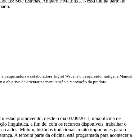
 aldeias: Sete Estrelas, Amparo e Matrinxã. Nessa última parte do
lhado.
a, a pesquisadora e colaboradora Ingrid Weber e o pesquisador indígena Manoel
m o objetivo de orientar na manutenção e renovação do produto.
 estão promovendo, desde o dia 03/09/2011, uma oficina de
ão linguística, a fim de, com os recursos disponíveis, trabalhar o
 na aldeia Mutum, histórias tradicionais muito importantes para o
rança. A terceira parte da oficina, está programada para acontecer a