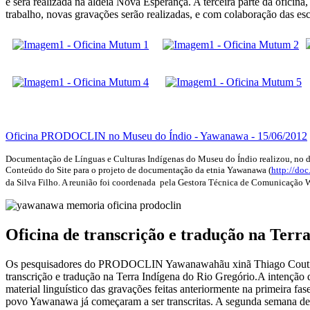
e será realizada na aldeia Nova Esperança. A terceira parte da oficina
trabalho, novas gravações serão realizadas, e com colaboração das e
Oficina PRODOCLIN no Museu do Índio - Yawanawa - 15/06/2012
Documentação de Línguas e Culturas Indígenas do Museu do Índio realizou, no di
Conteúdo do Site para o projeto de documentação da etnia Yawanawa (
http://do
da Silva Filho. A reunião foi coordenada pela Gestora Técnica de Comunicação 
Oficina de transcrição e tradução na Terr
Os pesquisadores do PRODOCLIN Yawanawahãu xinã Thiago Coutinho-
transcrição e tradução na Terra Indígena do Rio Gregório.A intenção de
material linguístico das gravações feitas anteriormente na primeira fa
povo Yawanawa já começaram a ser transcritas. A segunda semana de ofi