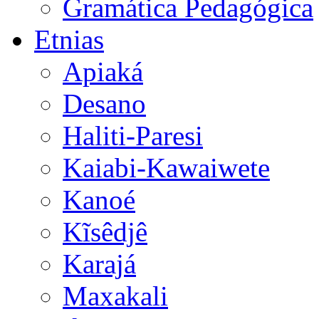
Gramática Pedagógica
Etnias
Apiaká
Desano
Haliti-Paresi
Kaiabi-Kawaiwete
Kanoé
Kĩsêdjê
Karajá
Maxakali