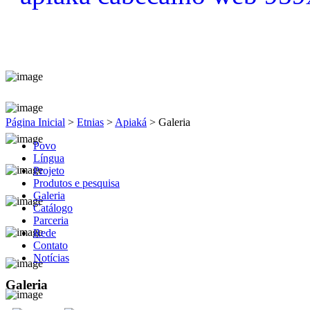
Página Inicial
>
Etnias
>
Apiaká
>
Galeria
Povo
Língua
Projeto
Produtos e pesquisa
Galeria
Catálogo
Parceria
Rede
Contato
Notícias
Galeria