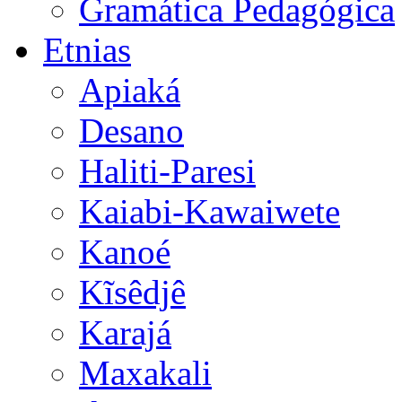
Gramática Pedagógica
Etnias
Apiaká
Desano
Haliti-Paresi
Kaiabi-Kawaiwete
Kanoé
Kĩsêdjê
Karajá
Maxakali